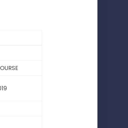
COURSE
019